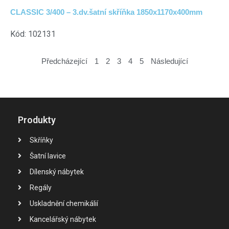
CLASSIC 3/400 – 3.dv.šatní skříňka 1850x1170x400mm
Kód: 102131
Předcházející
1
2
3
4
5
Následující
Produkty
Skříňky
Šatní lavice
Dílenský nábytek
Regály
Uskladnění chemikálií
Kancelářský nábytek