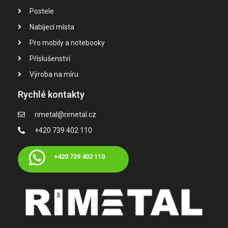
Postele
Nabíjecí místa
Pro mobily a notebooky
Příslušenství
Výroba na míru
Rychlé kontakty
rimetal@rimetal.cz
+420 739 402 110
+420 739 402 110