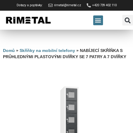
Dotazy a poptávky:
rimetal@rimetal.cz
+420 739 402 110
Domů
»
Skříňky na mobilní telefony
»
NABÍJECÍ SKŘÍŇKA S
PRŮHLEDNÝMI PLASTOVÝMI DVÍŘKY SE 7 PATRY A 7 DVÍŘKY