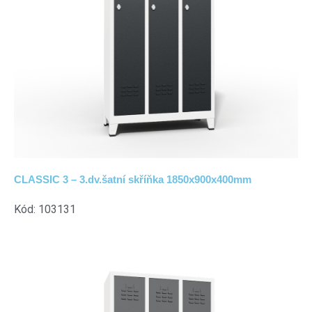
CLASSIC 3 – 3.dv.šatní skříňka 1850x900x400mm
Kód: 103131