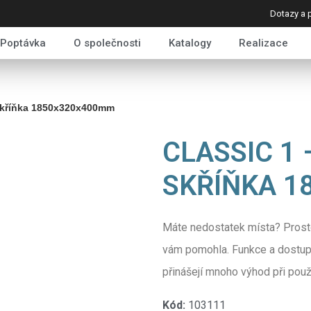
Dotazy a 
Poptávka
O společnosti
Katalogy
Realizace
 skříňka 1850x320x400mm
CLASSIC 1 
SKŘÍŇKA 
Máte nedostatek místa? Prosto
vám pomohla. Funkce a dostupn
přinášejí mnoho výhod při použ
Kód:
103111