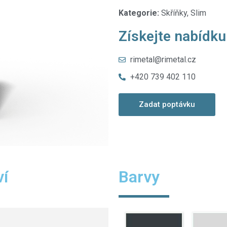
Kategorie:
Skříňky, Slim
Získejte nabídku
rimetal@rimetal.cz
+420 739 402 110
Zadat poptávku
ví
Barvy