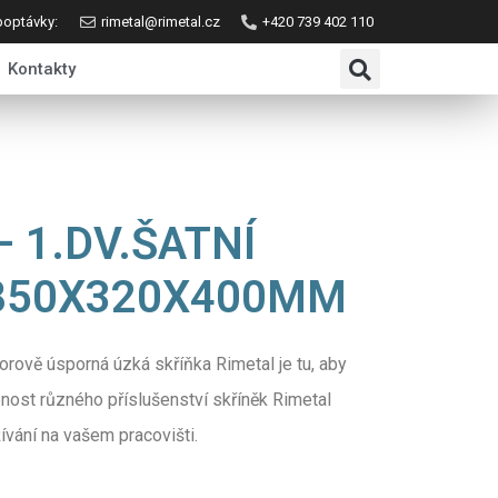
poptávky:
rimetal@rimetal.cz
+420 739 402 110
Kontakty
– 1.DV.ŠATNÍ
1850X320X400MM
rově úsporná úzká skříňka Rimetal je tu, aby
ost různého příslušenství skříněk Rimetal
ívání na vašem pracovišti.