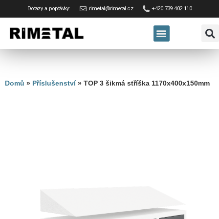
Dotazy a poptávky:
rimetal@rimetal.cz
+420 739 402 110
Domů
»
Příslušenství
»
TOP 3 šikmá stříška 1170x400x150mm