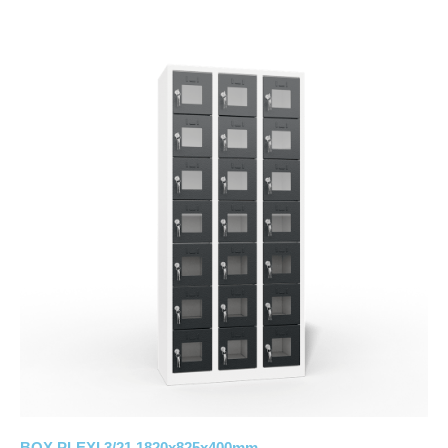
BOX PLEXI 3/21 1820x825x400mm