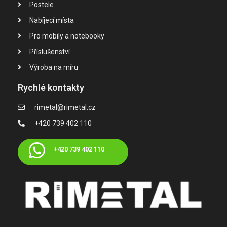
Postele
Nabíjecí místa
Pro mobily a notebooky
Příslušenství
Výroba na míru
Rychlé kontakty
rimetal@rimetal.cz
+420 739 402 110
+420 739 402 110