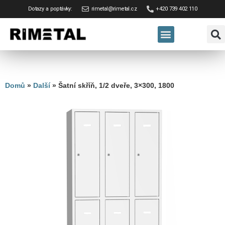
Dotazy a poptávky:
rimetal@rimetal.cz
+420 739 402 110
Domů
»
Další
»
Šatní skříň, 1/2 dveře, 3×300, 1800