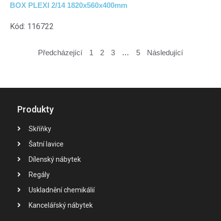
BOX PLEXI 2/14 1820x560x400mm
Kód: 116722
Předcházející
1
2
3
…
5
Následující
Produkty
Skříňky
Šatní lavice
Dílenský nábytek
Regály
Uskladnění chemikálií
Kancelářský nábytek