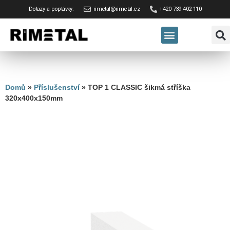
Dotazy a poptávky:
rimetal@rimetal.cz
+420 739 402 110
Domů
»
Příslušenství
»
TOP 1 CLASSIC šikmá stříška
320x400x150mm