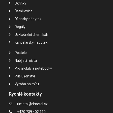
Skříňky
Šatní lavice
Dílenský nábytek
Regály
Uskladnění chemikálií
Kancelářský nábytek
Postele
Nabíjecí místa
Pro mobily a notebooky
Příslušenství
Výroba na míru
Rychlé kontakty
rimetal@rimetal.cz
+420 739 402 110