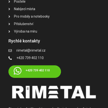
Postele
Nabíjecí místa
Pro mobily a notebooky
Příslušenství
Výroba na míru
Rychlé kontakty
rimetal@rimetal.cz
+420 739 402 110
+420 739 402 110