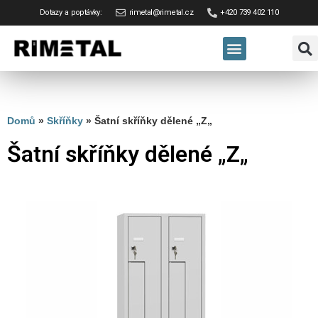
Dotazy a poptávky:
rimetal@rimetal.cz
+420 739 402 110
Domů
»
Skříňky
»
Šatní skříňky dělené „Z„
Šatní skříňky dělené „Z„