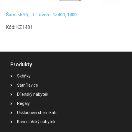
Šatní skříň, „L“ dveře, 1×400, 1800
Kód: KZ1481
Produkty
Skříňky
Šatní lavice
Dílenský nábytek
Regály
Uskladnění chemikálií
Kancelářský nábytek